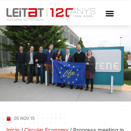
05 NOV 15
Inicio
/
Circular Economy
/
Progress meeting in