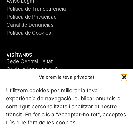
Aviso Legal
Política de Transparencia
Política de Privacidad
Canal de Denuncias
Política de Cookies
VISÍTANOS
Sede Central Leitat
C/ de la Innovació, 2
Valorem la teva privacitat
08225 Terrassa, (Barcelona)
Conoce todas nuestras sedes
Utilitzem cookies per millorar la teva
experiència de navegació, publicar anuncis o
contingut personalitzats i analitzar el nostre
CONTÁCTANOS
trànsit. En fer clic a "Acceptar-ho tot", acceptes
Tel. (+34) 937 882 300
l'ús que fem de les cookies.