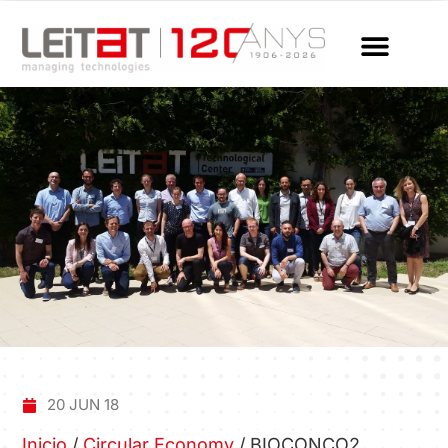
20 JUN 18
Inicio
/
Circular Economy
/
BIOCONCO2