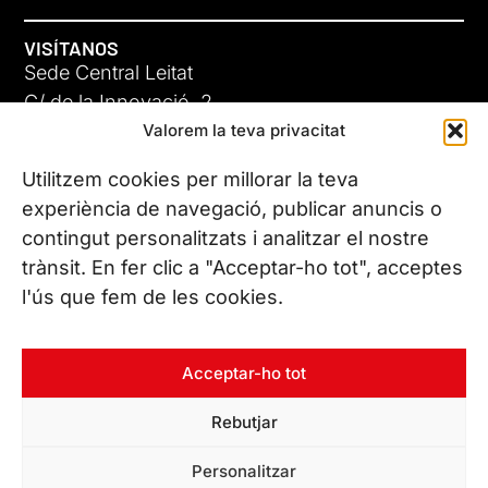
VISÍTANOS
Sede Central Leitat
C/ de la Innovació, 2
Valorem la teva privacitat
08225 Terrassa, (Barcelona)
Conoce todas nuestras sedes
Utilitzem cookies per millorar la teva
experiència de navegació, publicar anuncis o
contingut personalitzats i analitzar el nostre
CONTÁCTANOS
trànsit. En fer clic a "Acceptar-ho tot", acceptes
Tel. (+34) 937 882 300
l'ús que fem de les cookies.
SÍGUENOS
Acceptar-ho tot
Rebutjar
© Copyright 2026 Leitat – Managing Technologies. Todos los
Personalitzar
derechos reservados