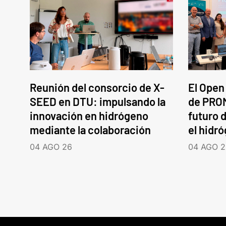
Reunión del consorcio de X-
El Open
SEED en DTU: impulsando la
de PROM
innovación en hidrógeno
futuro d
mediante la colaboración
el hidr
04 AGO 26
04 AGO 2