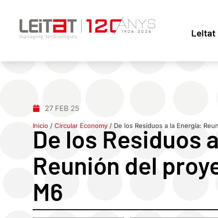
Leitat
27 FEB 25
Inicio
/
Circular Economy
/
De los Residuos a la Energía: Reu
De los Residuos a
Reunión del proy
M6