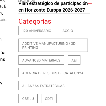
06 JUL 26
Plan estratégico de participación
. El
en Horizonte Europa 2026-2027
n,
Categorías
seis
120 ANIVERSARIO
ACCIO
n
ADDITIVE MANUFACTURING / 3D
PRINTING
núa
ens
ADVANCED MATERIALS
AEI
AGÈNCIA DE RESIDUS DE CATALUNYA
 y
ALIANZAS ESTRATÉGICAS
CBE JU
CDTI