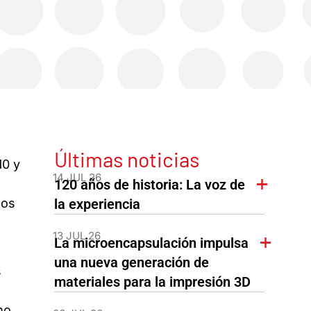
Últimas noticias
10 y
14 JUL 26
120 años de historia: La voz de
dos
la experiencia
13 JUL 26
La microencapsulación impulsa
una nueva generación de
s
materiales para la impresión 3D
mo,