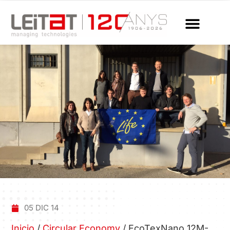
05 DIC 14
Inicio
/
Circular Economy
/
EcoTexNano 12M-