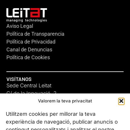
Aviso Legal
Política de Transparencia
Política de Privacidad
Canal de Denuncias
Política de Cookies
VISÍTANOS
Sede Central Leitat
C/ de la Innovació, 2
Valorem la teva privacitat
08225 Terrassa, (Barcelona)
Conoce todas nuestras sedes
Utilitzem cookies per millorar la teva
experiència de navegació, publicar anuncis o
contingut personalitzats i analitzar el nostre