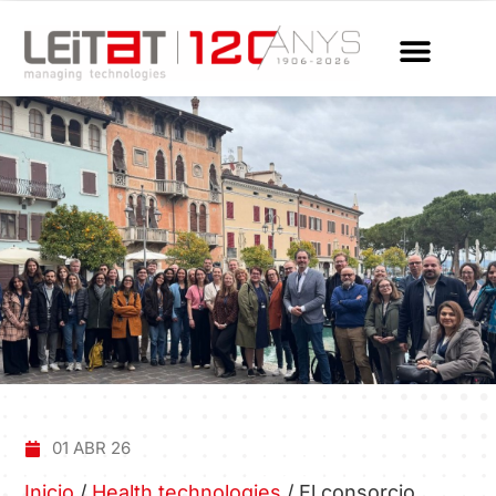
01 ABR 26
Inicio
/
Health technologies
/
El consorcio