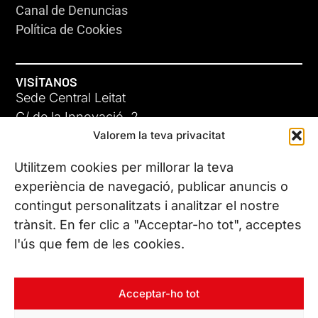
Canal de Denuncias
Política de Cookies
VISÍTANOS
Sede Central Leitat
C/ de la Innovació, 2
Valorem la teva privacitat
08225 Terrassa, (Barcelona)
Conoce todas nuestras sedes
Utilitzem cookies per millorar la teva
experiència de navegació, publicar anuncis o
contingut personalitzats i analitzar el nostre
CONTÁCTANOS
trànsit. En fer clic a "Acceptar-ho tot", acceptes
Tel. (+34) 937 882 300
l'ús que fem de les cookies.
SÍGUENOS
Acceptar-ho tot