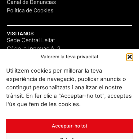
Canal de Denuncias
Política de Cookies
VISÍTANOS
Sede Central Leitat
C/ de la Innovació, 2
Valorem la teva privacitat
08225 Terrassa, (Barcelona)
Conoce todas nuestras sedes
Utilitzem cookies per millorar la teva
experiència de navegació, publicar anuncis o
contingut personalitzats i analitzar el nostre
CONTÁCTANOS
trànsit. En fer clic a "Acceptar-ho tot", acceptes
Tel. (+34) 937 882 300
l'ús que fem de les cookies.
SÍGUENOS
Acceptar-ho tot