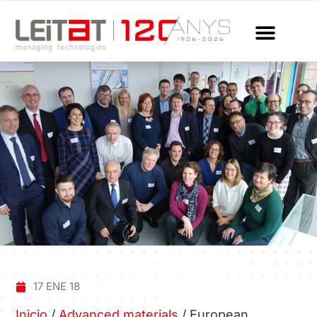
17 ENE 18
Inicio
/
Advanced materials
/
European