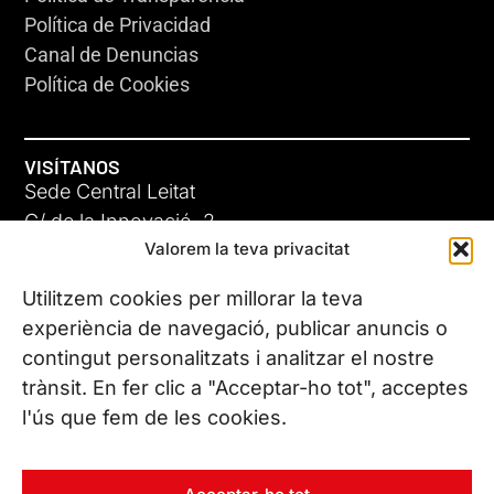
Política de Privacidad
Canal de Denuncias
Política de Cookies
VISÍTANOS
Sede Central Leitat
C/ de la Innovació, 2
Valorem la teva privacitat
08225 Terrassa, (Barcelona)
Conoce todas nuestras sedes
Utilitzem cookies per millorar la teva
experiència de navegació, publicar anuncis o
contingut personalitzats i analitzar el nostre
CONTÁCTANOS
trànsit. En fer clic a "Acceptar-ho tot", acceptes
Tel. (+34) 937 882 300
l'ús que fem de les cookies.
SÍGUENOS