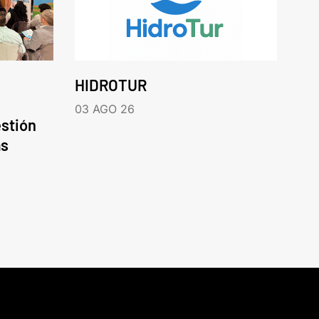
HIDROTUR
03 AGO 26
estión
as