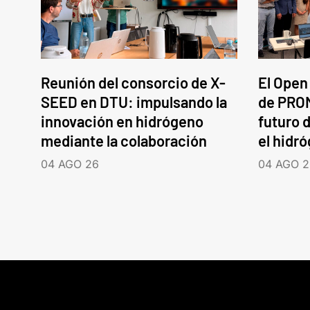
Reunión del consorcio de X-
El Open
SEED en DTU: impulsando la
de PROM
innovación en hidrógeno
futuro d
mediante la colaboración
el hidr
04 AGO 26
04 AGO 2