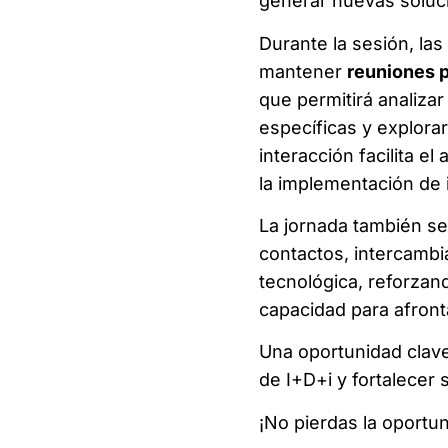
generar nuevas soluc
Durante la sesión, las
mantener
reuniones p
que permitirá analiza
específicas y explora
interacción facilita e
la implementación de 
La jornada también se
contactos, intercambi
tecnológica, reforzand
capacidad para afronta
Una oportunidad clav
de I+D+i y fortalecer
¡No pierdas la oportu