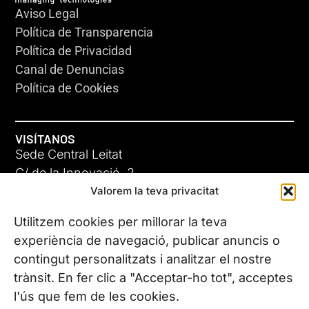
Aviso Legal
Política de Transparencia
Política de Privacidad
Canal de Denuncias
Política de Cookies
VISÍTANOS
Sede Central Leitat
C/ de la Innovació, 2
Valorem la teva privacitat
08225 Terrassa, (Barcelona)
Conoce todas nuestras sedes
Utilitzem cookies per millorar la teva
experiència de navegació, publicar anuncis o
contingut personalitzats i analitzar el nostre
CONTÁCTANOS
trànsit. En fer clic a "Acceptar-ho tot", acceptes
Tel. (+34) 937 882 300
l'ús que fem de les cookies.