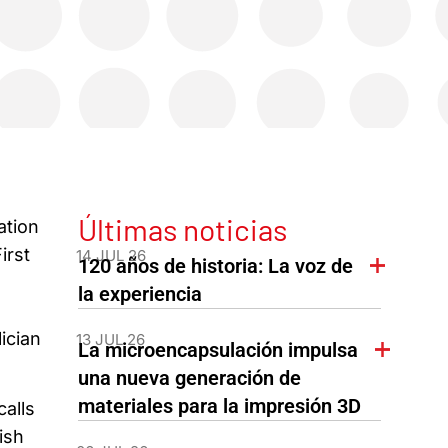
Últimas noticias
ation
irst
14 JUL 26
120 años de historia: La voz de
la experiencia
ician
13 JUL 26
La microencapsulación impulsa
una nueva generación de
materiales para la impresión 3D
calls
ish