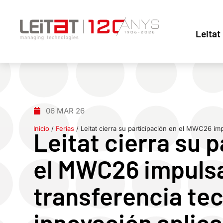
Leitat
06 MAR 26
Inicio
/
Ferias
/
Leitat cierra su participación en el MWC26 imp
Leitat cierra su 
el MWC26 impuls
transferencia tec
innovación aplic