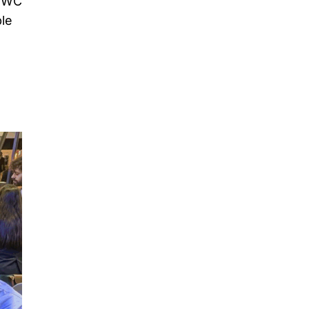
 MWC
le