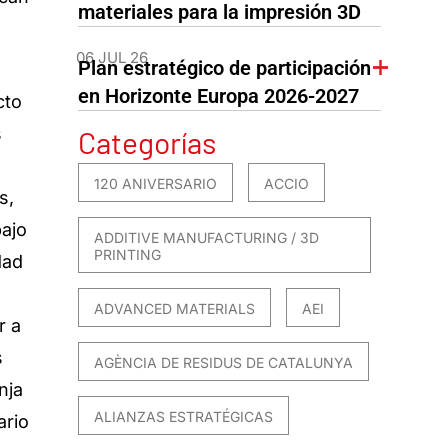
materiales para la impresión 3D
06 JUL 26
Plan estratégico de participación
en Horizonte Europa 2026-2027
cto
s
Categorías
120 ANIVERSARIO
ACCIO
s,
bajo
ADDITIVE MANUFACTURING / 3D
PRINTING
dad
ADVANCED MATERIALS
AEI
r a
s
AGÈNCIA DE RESIDUS DE CATALUNYA
nja
ALIANZAS ESTRATÉGICAS
ario