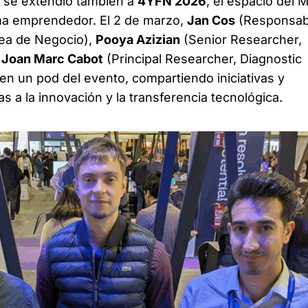
t se extendió también a
4YFN 2026
, el espacio del
ma emprendedor. El 2 de marzo,
Jan Cos
(Responsab
rea de Negocio),
Pooya Azizian
(Senior Researcher,
y
Joan Marc Cabot
(Principal Researcher, Diagnostic
 en un pod del evento, compartiendo iniciativas y
s a la innovación y la transferencia tecnológica.