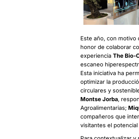
Este año, con motivo 
honor de colaborar c
experiencia
The Bio-C
escaneo hiperespectral 
Esta iniciativa ha pe
optimizar la producci
circulares y sostenibl
Montse Jorba
, respo
Agroalimentarias;
Miq
compañeros que inter
visitantes el potencia
Para contextualizar y 