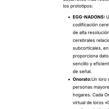
los prototipos:
EGG-NADONS:
U
codificación cere
de alta resolució
cerebrales relaci
subcorticales, en
proporciona datos
sencillo y eficie
de señal.
Onorato:
Un loro 
personas mayores
hogares. Cada On
virtual de loros 