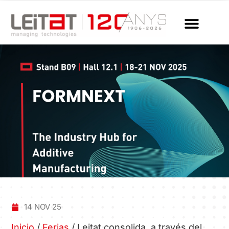
14 NOV 25
Inicio
/
Ferias
/
Leitat consolida, a través del