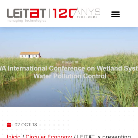
02 OCT 18
Inicio
/
Circular Economy
/
LEITAT is presenting