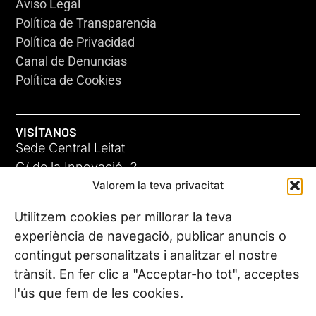
Aviso Legal
Política de Transparencia
Política de Privacidad
Canal de Denuncias
Política de Cookies
VISÍTANOS
Sede Central Leitat
C/ de la Innovació, 2
Valorem la teva privacitat
08225 Terrassa, (Barcelona)
Conoce todas nuestras sedes
Utilitzem cookies per millorar la teva
experiència de navegació, publicar anuncis o
contingut personalitzats i analitzar el nostre
CONTÁCTANOS
trànsit. En fer clic a "Acceptar-ho tot", acceptes
Tel. (+34) 937 882 300
l'ús que fem de les cookies.