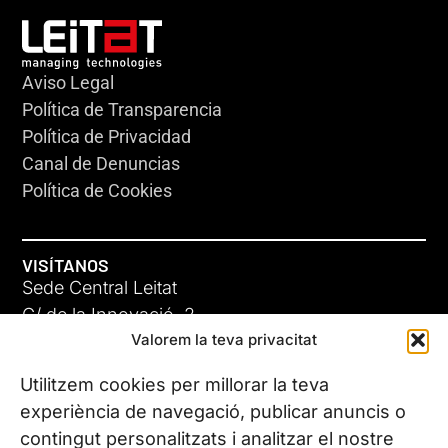
Aviso Legal
Política de Transparencia
Política de Privacidad
Canal de Denuncias
Política de Cookies
VISÍTANOS
Sede Central Leitat
C/ de la Innovació, 2
Valorem la teva privacitat
08225 Terrassa, (Barcelona)
Conoce todas nuestras sedes
Utilitzem cookies per millorar la teva
experiència de navegació, publicar anuncis o
contingut personalitzats i analitzar el nostre
CONTÁCTANOS