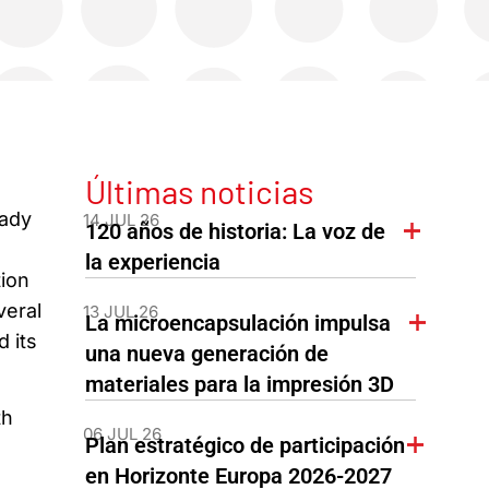
Últimas noticias
eady
14 JUL 26
120 años de historia: La voz de
la experiencia
tion
veral
13 JUL 26
La microencapsulación impulsa
 its
una nueva generación de
materiales para la impresión 3D
th
06 JUL 26
Plan estratégico de participación
en Horizonte Europa 2026-2027