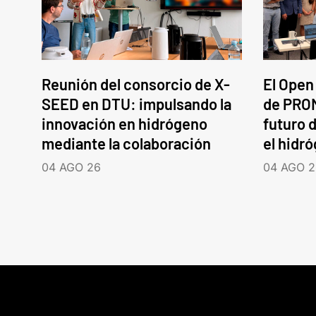
Reunión del consorcio de X-
El Open
SEED en DTU: impulsando la
de PROM
innovación en hidrógeno
futuro d
mediante la colaboración
el hidr
04 AGO 26
04 AGO 2