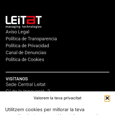
Aviso Legal
Política de Transparencia
Política de Privacidad
Canal de Denuncias
Política de Cookies
VISÍTANOS
Sede Central Leitat
C/ de la Innovació, 2
Valorem la teva privacitat
08225 Terrassa, (Barcelona)
Conoce todas nuestras sedes
Utilitzem cookies per millorar la teva