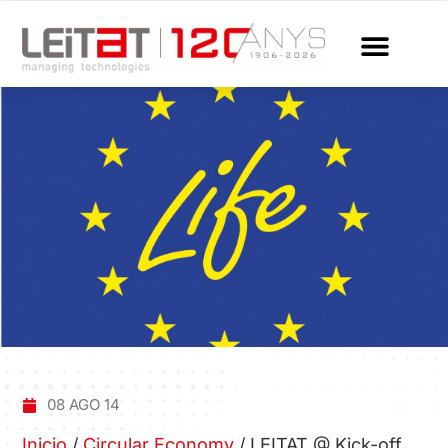
08 AGO 14
Inicio
/
Circular Economy
/
LEITAT @ Kick-off