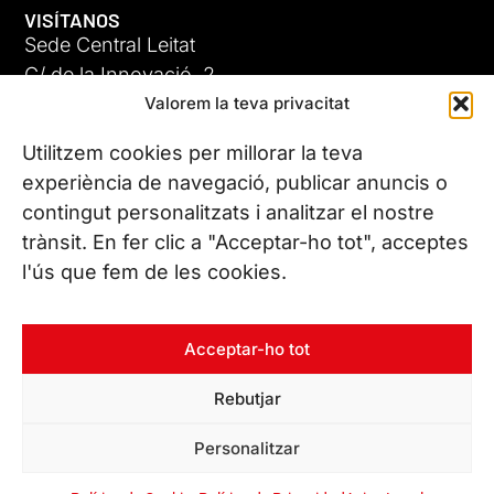
VISÍTANOS
Sede Central Leitat
C/ de la Innovació, 2
Valorem la teva privacitat
08225 Terrassa, (Barcelona)
Conoce todas nuestras sedes
Utilitzem cookies per millorar la teva
experiència de navegació, publicar anuncis o
contingut personalitzats i analitzar el nostre
CONTÁCTANOS
trànsit. En fer clic a "Acceptar-ho tot", acceptes
Tel. (+34) 937 882 300
l'ús que fem de les cookies.
SÍGUENOS
Acceptar-ho tot
Rebutjar
© Copyright 2026 Leitat – Managing Technologies. Todos los
Personalitzar
derechos reservados