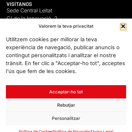
VISÍTANOS
Sede Central Leitat
C/ de la Innovació, 2
Valorem la teva privacitat
08225 Terrassa, (Barcelona)
Conoce todas nuestras sedes
Utilitzem cookies per millorar la teva
experiència de navegació, publicar anuncis o
contingut personalitzats i analitzar el nostre
CONTÁCTANOS
trànsit. En fer clic a "Acceptar-ho tot", acceptes
Tel. (+34) 937 882 300
l'ús que fem de les cookies.
SÍGUENOS
Acceptar-ho tot
Rebutjar
© Copyright 2026 Leitat – Managing Technologies. Todos los
Personalitzar
derechos reservados
Política de Cookies
Política de Privacidad
Aviso Legal