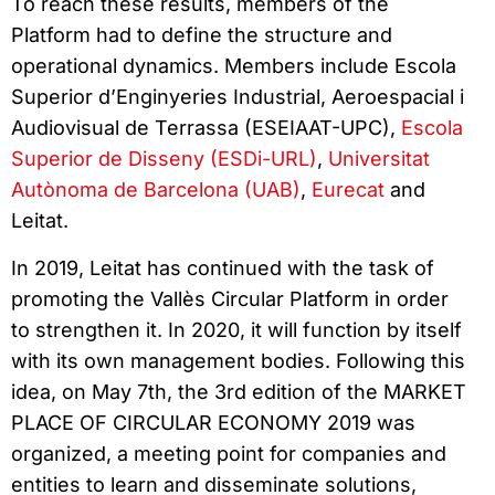
To reach these results, members of the
Platform had to define the structure and
operational dynamics. Members include Escola
Superior d’Enginyeries Industrial, Aeroespacial i
Audiovisual de Terrassa (ESEIAAT-UPC),
Escola
Superior de Disseny (ESDi-URL)
,
Universitat
Autònoma de Barcelona (UAB)
,
Eurecat
and
Leitat.
In 2019, Leitat has continued with the task of
promoting the Vallès Circular Platform in order
to strengthen it. In 2020, it will function by itself
with its own management bodies. Following this
idea, on May 7th, the 3rd edition of the MARKET
PLACE OF CIRCULAR ECONOMY 2019 was
organized, a meeting point for companies and
entities to learn and disseminate solutions,