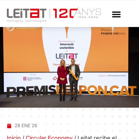
28 ENE 26
Inicio
/
Circular Economy
/
Leitat recibe el