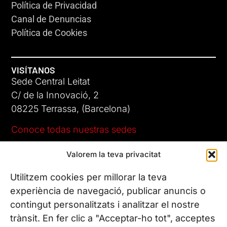
Política de Privacidad
Canal de Denuncias
Política de Cookies
VISÍTANOS
Sede Central Leitat
C/ de la Innovació, 2
08225 Terrassa, (Barcelona)
Conoce todas nuestras sedes
Valorem la teva privacitat
CONTÁCTANOS
Tel. (+34) 937 882 300
Utilitzem cookies per millorar la teva
experiència de navegació, publicar anuncis o
contingut personalitzats i analitzar el nostre
SÍGUENOS
trànsit. En fer clic a "Acceptar-ho tot", acceptes