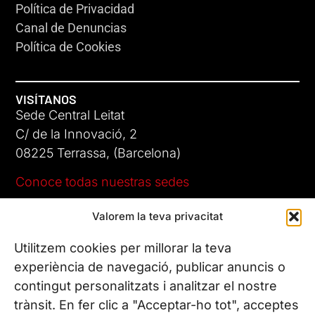
Política de Privacidad
Canal de Denuncias
Política de Cookies
VISÍTANOS
Sede Central Leitat
C/ de la Innovació, 2
08225 Terrassa, (Barcelona)
Conoce todas nuestras sedes
Valorem la teva privacitat
CONTÁCTANOS
Tel. (+34) 937 882 300
Utilitzem cookies per millorar la teva
experiència de navegació, publicar anuncis o
contingut personalitzats i analitzar el nostre
SÍGUENOS
trànsit. En fer clic a "Acceptar-ho tot", acceptes