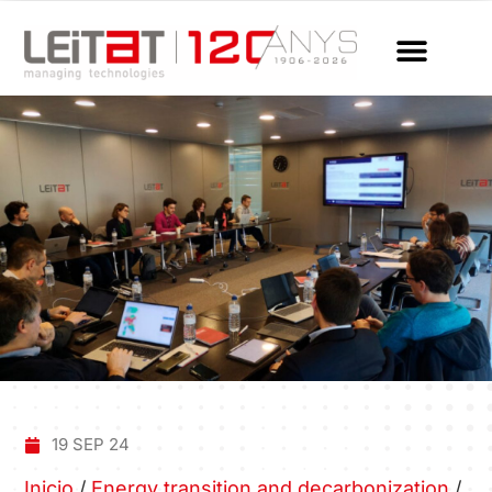
19 SEP 24
Inicio
/
Energy transition and decarbonization
/