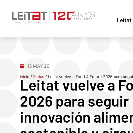
Leitat
13 MAY 26
Inicio
/
Ferias
/
Leitat vuelve a Food 4 Future 2026 para seguir
Leitat vuelve a F
2026 para seguir
innovación alime
sostenible y circ