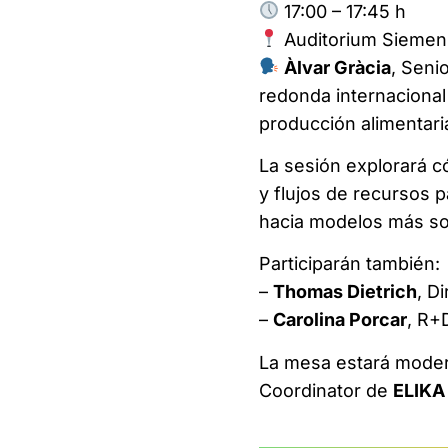
17:00 – 17:45 h
Auditorium Siemen
Àlvar Gràcia
, Seni
redonda internacional 
producción alimentari
La sesión explorará c
y flujos de recursos p
hacia modelos más sos
Participarán también:
–
Thomas Dietrich
, D
–
Carolina Porcar
, R+
La mesa estará mode
Coordinator de
ELIKA