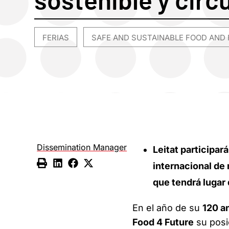
FERIAS
SAFE AND SUSTAINABLE FOOD AND 
,
Dissemination Manager
Leitat participar
internacional de 
que tendrá lugar 
En el año de su
120 a
Food 4 Future
su pos