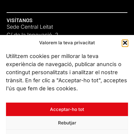
VISÍTANOS
Sede Central Leitat
C/ de la Innovació, 2
Valorem la teva privacitat
08225 Terrassa, (Barcelona)
Conoce todas nuestras sedes
Utilitzem cookies per millorar la teva
experiència de navegació, publicar anuncis o
contingut personalitzats i analitzar el nostre
CONTÁCTANOS
trànsit. En fer clic a "Acceptar-ho tot", acceptes
Tel. (+34) 937 882 300
l'ús que fem de les cookies.
SÍGUENOS
Acceptar-ho tot
Rebutjar
© Copyright 2026 Leitat – Managing Technologies. Todos los