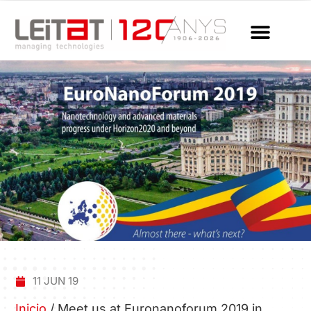
11 JUN 19
Inicio
/
Meet us at Euronanoforum 2019 in