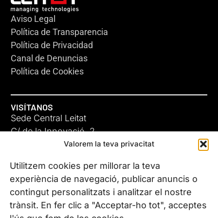
Aviso Legal
Política de Transparencia
Política de Privacidad
Canal de Denuncias
Política de Cookies
VISÍTANOS
Sede Central Leitat
C/ de la Innovació, 2
Valorem la teva privacitat
08225 Terrassa, (Barcelona)
Conoce todas nuestras sedes
Utilitzem cookies per millorar la teva
experiència de navegació, publicar anuncis o
contingut personalitzats i analitzar el nostre
CONTÁCTANOS
trànsit. En fer clic a "Acceptar-ho tot", acceptes
Tel. (+34) 937 882 300