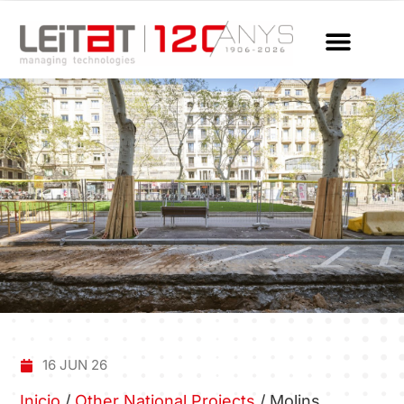
16 JUN 26
Inicio
/
Other National Projects
/
Molins,