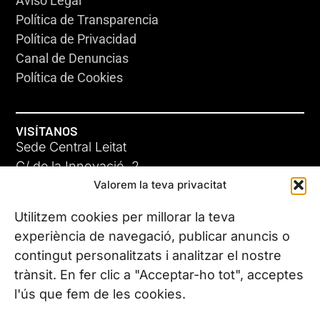
Aviso Legal
Política de Transparencia
Política de Privacidad
Canal de Denuncias
Política de Cookies
VISÍTANOS
Sede Central Leitat
C/ de la Innovació, 2
Valorem la teva privacitat
08225 Terrassa, (Barcelona)
Conoce todas nuestras sedes
Utilitzem cookies per millorar la teva
experiència de navegació, publicar anuncis o
contingut personalitzats i analitzar el nostre
CONTÁCTANOS
trànsit. En fer clic a "Acceptar-ho tot", acceptes
Tel. (+34) 937 882 300
l'ús que fem de les cookies.