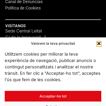
Canal de Denuncias
Política de Cookies
VISÍTANOS
Sede Central Leitat
C/ de la Innovació, 2
Valorem la teva privacitat
08225 Terrassa, (Barcelona)
Conoce todas nuestras sedes
Utilitzem cookies per millorar la teva
experiència de navegació, publicar anuncis o
contingut personalitzats i analitzar el nostre
CONTÁCTANOS
trànsit. En fer clic a "Acceptar-ho tot", acceptes
Tel. (+34) 937 882 300
l'ús que fem de les cookies.
SÍGUENOS
Acceptar-ho tot