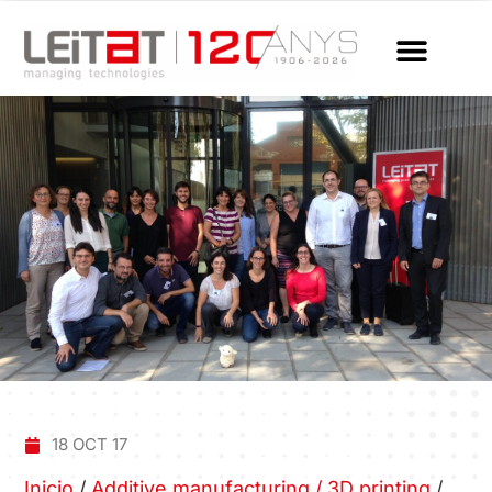
18 OCT 17
Inicio
/
Additive manufacturing / 3D printing
/