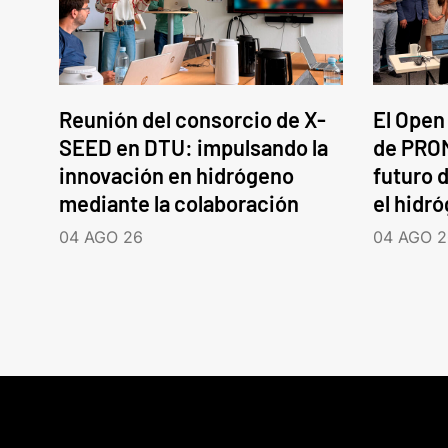
Reunión del consorcio de X-
El Open
SEED en DTU: impulsando la
de PROM
innovación en hidrógeno
futuro d
mediante la colaboración
el hidr
04 AGO 26
04 AGO 2