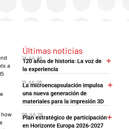
Últimas noticias
and
14 JUL 26
120 años de historia: La voz de
nts a
la experiencia
15
13 JUL 26
La microencapsulación impulsa
una nueva generación de
he
materiales para la impresión 3D
n how
06 JUL 26
Plan estratégico de participación
ee
en Horizonte Europa 2026-2027