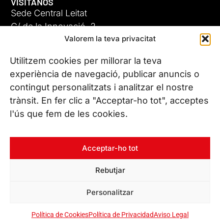
VISÍTANOS
Sede Central Leitat
C/ de la Innovació, 2
Valorem la teva privacitat
08225 Terrassa, (Barcelona)
Conoce todas nuestras sedes
Utilitzem cookies per millorar la teva
experiència de navegació, publicar anuncis o
contingut personalitzats i analitzar el nostre
CONTÁCTANOS
trànsit. En fer clic a "Acceptar-ho tot", acceptes
Tel. (+34) 937 882 300
l'ús que fem de les cookies.
SÍGUENOS
Acceptar-ho tot
Rebutjar
© Copyright 2026 Leitat – Managing Technologies. Todos los
Personalitzar
derechos reservados
Política de Cookies
Política de Privacidad
Aviso Legal