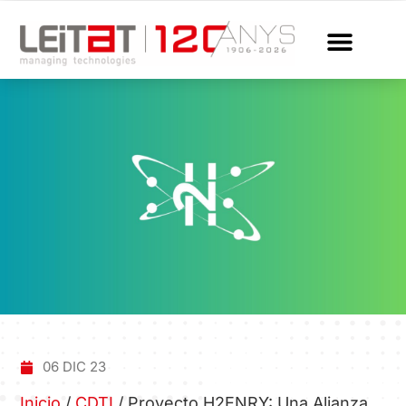
06 DIC 23
Inicio
/
CDTI
/
Proyecto H2ENRY: Una Alianza