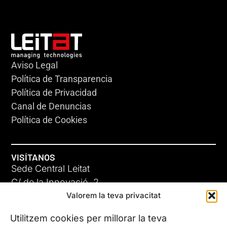
Aviso Legal
Política de Transparencia
Política de Privacidad
Canal de Denuncias
Política de Cookies
VISÍTANOS
Sede Central Leitat
C/ de la Innovació, 2
Valorem la teva privacitat
08225 Terrassa, (Barcelona)
Conoce todas nuestras sedes
Utilitzem cookies per millorar la teva