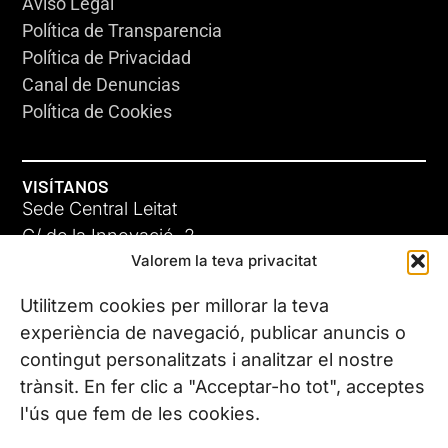
Aviso Legal
Política de Transparencia
Política de Privacidad
Canal de Denuncias
Política de Cookies
VISÍTANOS
Sede Central Leitat
C/ de la Innovació, 2
Valorem la teva privacitat
08225 Terrassa, (Barcelona)
Conoce todas nuestras sedes
Utilitzem cookies per millorar la teva
experiència de navegació, publicar anuncis o
contingut personalitzats i analitzar el nostre
CONTÁCTANOS
trànsit. En fer clic a "Acceptar-ho tot", acceptes
Tel. (+34) 937 882 300
l'ús que fem de les cookies.