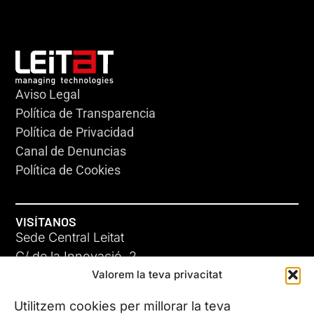
Aviso Legal
Política de Transparencia
Política de Privacidad
Canal de Denuncias
Política de Cookies
VISÍTANOS
Sede Central Leitat
C/ de la Innovació, 2
Valorem la teva privacitat
08225 Terrassa, (Barcelona)
Conoce todas nuestras sedes
Utilitzem cookies per millorar la teva