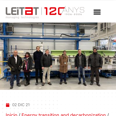
02 DIC 21
Inicio
/
Energy transition and decarbonization
/