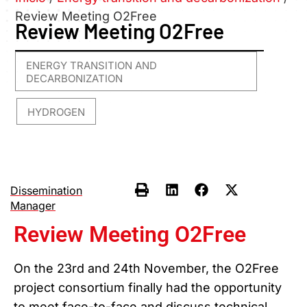
Review Meeting O2Free
Review Meeting O2Free
ENERGY TRANSITION AND
DECARBONIZATION
HYDROGEN
,
Dissemination
Manager
Review Meeting O2Free
On the 23rd and 24th November, the O2Free
project consortium finally had the opportunity
to meet face-to-face and discuss technical