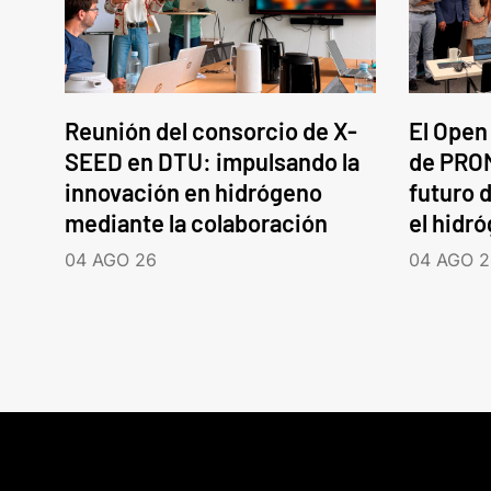
Reunión del consorcio de X-
El Open
SEED en DTU: impulsando la
de PROM
innovación en hidrógeno
futuro d
mediante la colaboración
el hidr
04 AGO 26
04 AGO 2