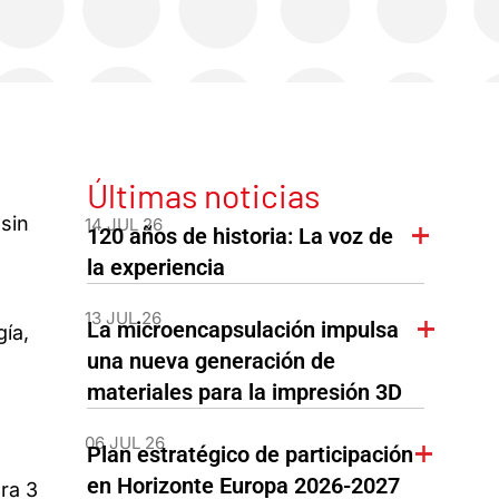
Últimas noticias
 sin
14 JUL 26
120 años de historia: La voz de
la experiencia
13 JUL 26
La microencapsulación impulsa
ía,
una nueva generación de
materiales para la impresión 3D
06 JUL 26
Plan estratégico de participación
en Horizonte Europa 2026-2027
ra 3