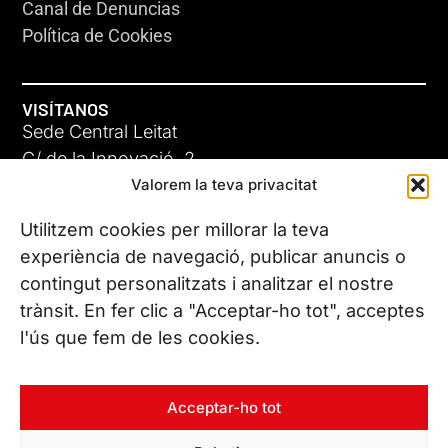
Canal de Denuncias
Política de Cookies
VISÍTANOS
Sede Central Leitat
C/ de la Innovació, 2
Valorem la teva privacitat
08225 Terrassa, (Barcelona)
Conoce todas nuestras sedes
Utilitzem cookies per millorar la teva
experiència de navegació, publicar anuncis o
contingut personalitzats i analitzar el nostre
CONTÁCTANOS
trànsit. En fer clic a "Acceptar-ho tot", acceptes
Tel. (+34) 937 882 300
l'ús que fem de les cookies.
SÍGUENOS
Acceptar-ho tot