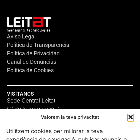
Aviso Legal
Política de Transparencia
Política de Privacidad
Canal de Denuncias
Política de Cookies
VISÍTANOS
Sede Central Leitat
C/ de la Innovació, 2
Valorem la teva privacitat
08225 Terrassa, (Barcelona)
Conoce todas nuestras sedes
Utilitzem cookies per millorar la teva
experiència de navegació, publicar anuncis o