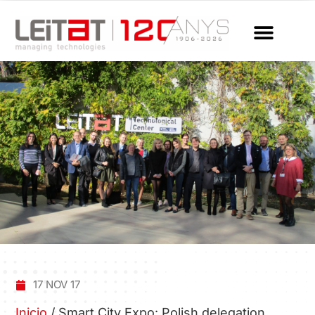
17 NOV 17
Inicio
/
Smart City Expo: Polish delegation