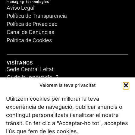
Aviso Legal
Política de Transparencia
Política de Privacidad
Canal de Denuncias
Política de Cookies
VISÍTANOS
Sede Central Leitat
C/ de la Innovació, 2
Valorem la teva privacitat
08225 Terrassa, (Barcelona)
Conoce todas nuestras sedes
Utilitzem cookies per millorar la teva
experiència de navegació, publicar anuncis o
contingut personalitzats i analitzar el nostre
CONTÁCTANOS
trànsit. En fer clic a "Acceptar-ho tot", acceptes
Tel. (+34) 937 882 300
l'ús que fem de les cookies.