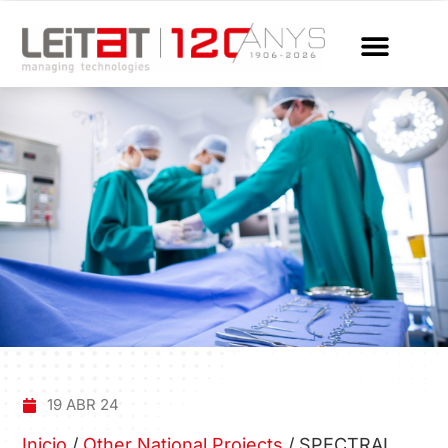
19 ABR 24
Inicio
/
Other National Projects
/
SPECTRAL