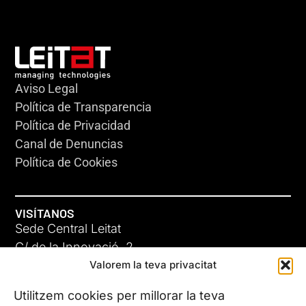
Aviso Legal
Política de Transparencia
Política de Privacidad
Canal de Denuncias
Política de Cookies
VISÍTANOS
Sede Central Leitat
C/ de la Innovació, 2
Valorem la teva privacitat
08225 Terrassa, (Barcelona)
Conoce todas nuestras sedes
Utilitzem cookies per millorar la teva