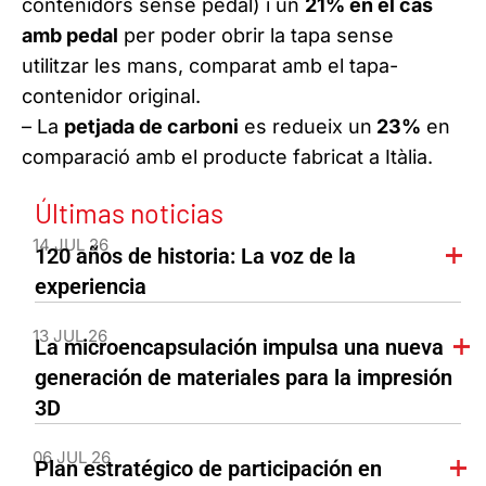
contenidors sense pedal) i un
21% en el cas
amb pedal
per poder obrir la tapa sense
utilitzar les mans, comparat amb el tapa-
contenidor original.
– La
petjada de carboni
es redueix un
23%
en
comparació amb el producte fabricat a Itàlia.
Últimas noticias
14 JUL 26
120 años de historia: La voz de la
experiencia
13 JUL 26
La microencapsulación impulsa una nueva
generación de materiales para la impresión
3D
06 JUL 26
Plan estratégico de participación en