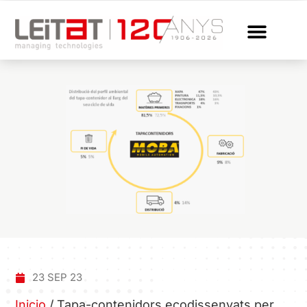
23 SEP 23
Inicio
/
Tapa-contenidors ecodissenyats per