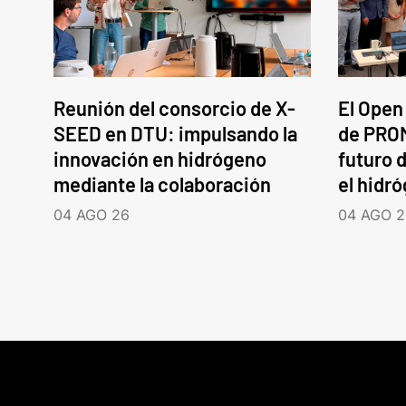
Reunión del consorcio de X-
El Open
SEED en DTU: impulsando la
de PROM
innovación en hidrógeno
futuro d
mediante la colaboración
el hidr
04 AGO 26
04 AGO 2