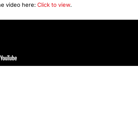
the video here:
Click to view
.