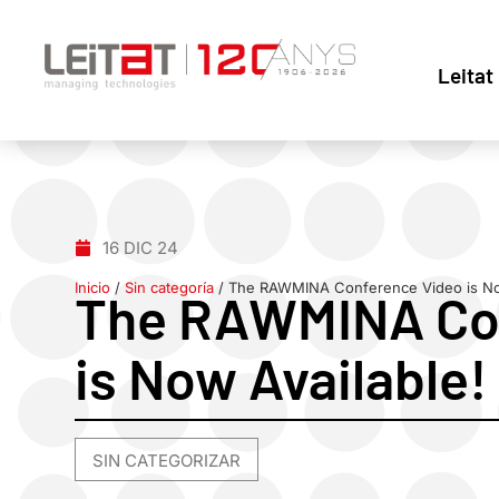
Leitat
16 DIC 24
Inicio
/
Sin categoría
/
The RAWMINA Conference Video is Now
The RAWMINA Co
is Now Available!
SIN CATEGORIZAR