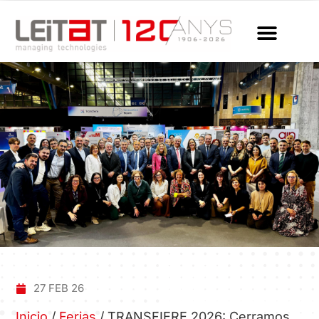
27 FEB 26
Inicio
/
Ferias
/
TRANSFIERE 2026: Cerramos