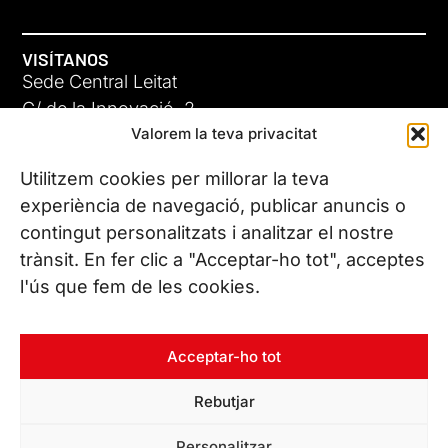
VISÍTANOS
Sede Central Leitat
C/ de la Innovació, 2
Valorem la teva privacitat
08225 Terrassa, (Barcelona)
Conoce todas nuestras sedes
Utilitzem cookies per millorar la teva
experiència de navegació, publicar anuncis o
contingut personalitzats i analitzar el nostre
CONTÁCTANOS
trànsit. En fer clic a "Acceptar-ho tot", acceptes
Tel. (+34) 937 882 300
l'ús que fem de les cookies.
SÍGUENOS
Acceptar-ho tot
Rebutjar
© Copyright 2026 Leitat – Managing Technologies. Todos los
Personalitzar