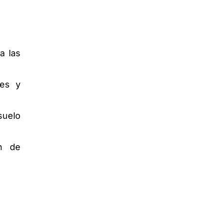
a las
tes y
suelo
ón de