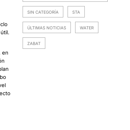
SIN CATEGORÍA
STA
iclo
ÚLTIMAS NOTICIAS
WATER
til.
ZABAT
, en
ón
plan
abo
vel
ecto