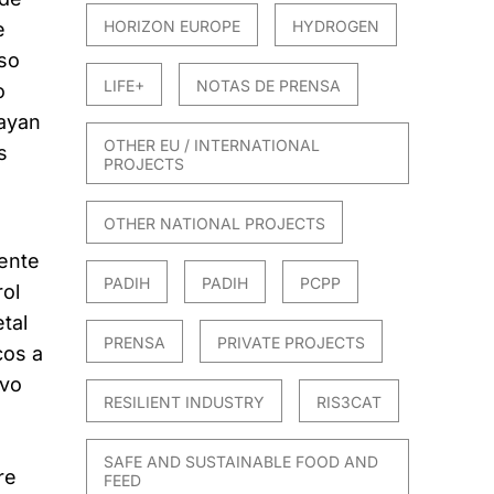
HORIZON EUROPE
HYDROGEN
e
rso
LIFE+
NOTAS DE PRENSA
o
hayan
OTHER EU / INTERNATIONAL
s
PROJECTS
OTHER NATIONAL PROJECTS
cente
PADIH
PADIH
PCPP
rol
tal
PRENSA
PRIVATE PROJECTS
cos a
ivo
RESILIENT INDUSTRY
RIS3CAT
SAFE AND SUSTAINABLE FOOD AND
re
FEED