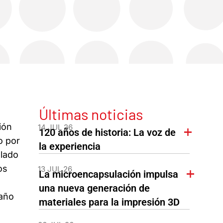
Últimas noticias
ión
14 JUL 26
120 años de historia: La voz de
o por
la experiencia
lado
os
13 JUL 26
La microencapsulación impulsa
una nueva generación de
 año
materiales para la impresión 3D
l