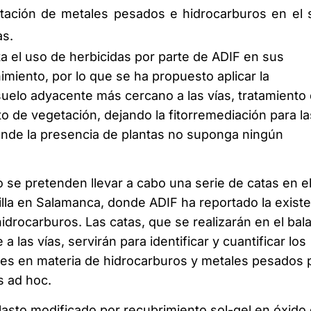
ptación de metales pesados e hidrocarburos en el 
as.
a el uso de herbicidas por parte de ADIF en sus
miento, por lo que se ha propuesto aplicar la
suelo adyacente más cercano a las vías, tratamiento
to de vegetación, dejando la fitorremediación para la
nde la presencia de plantas no suponga ningún
to se pretenden llevar a cabo una serie de catas en e
lla en Salamanca, donde ADIF ha reportado la existe
drocarburos. Las catas, que se realizarán en el bal
a las vías, servirán para identificar y cuantificar los
es en materia de hidrocarburos y metales pesados 
s ad hoc.
lasto modificado por recubrimiento sol-gel en óxido