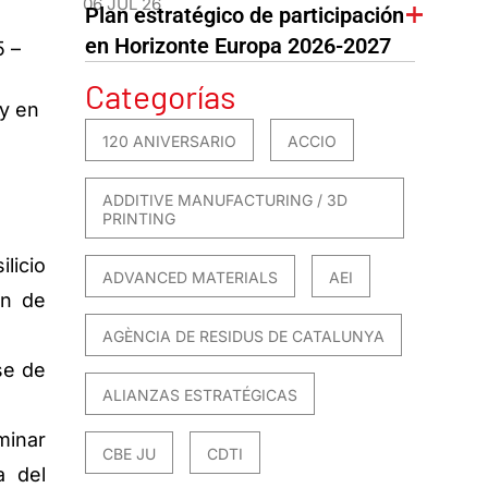
06 JUL 26
Plan estratégico de participación
en Horizonte Europa 2026-2027
5 –
Categorías
y en
120 ANIVERSARIO
ACCIO
ADDITIVE MANUFACTURING / 3D
PRINTING
licio
ADVANCED MATERIALS
AEI
ón de
AGÈNCIA DE RESIDUS DE CATALUNYA
se de
ALIANZAS ESTRATÉGICAS
minar
CBE JU
CDTI
a del