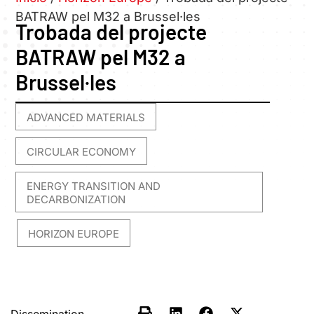
BATRAW pel M32 a Brussel·les
Trobada del projecte
BATRAW pel M32 a
Brussel·les
ADVANCED MATERIALS
,
CIRCULAR ECONOMY
,
ENERGY TRANSITION AND
DECARBONIZATION
HORIZON EUROPE
,
Dissemination