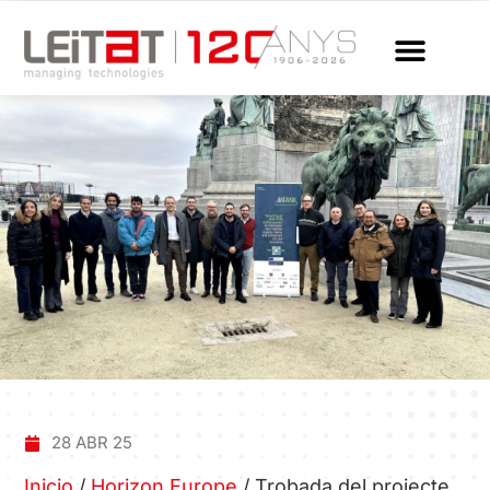
28 ABR 25
Inicio
/
Horizon Europe
/
Trobada del projecte