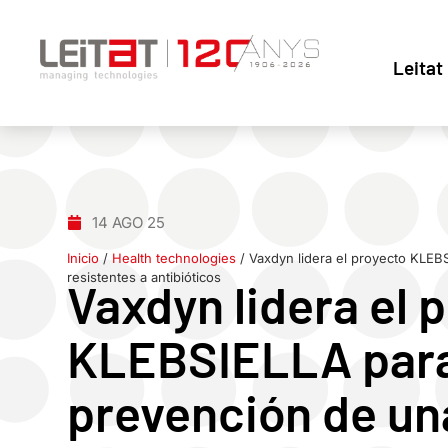
Leitat
14 AGO 25
Inicio
/
Health technologies
/
Vaxdyn lidera el proyecto KLEBS
resistentes a antibióticos
Vaxdyn lidera el 
KLEBSIELLA para 
prevención de un