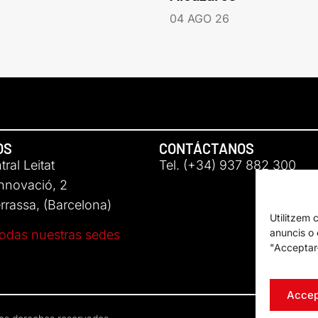
04 AGO 26
OS
CONTÁCTANOS
ral Leitat
Tel. (+34) 937 882 300
Innovació, 2
rassa, (Barcelona)
Utilitzem 
anuncis o c
odas nuestras sedes
"Acceptar-
Accep