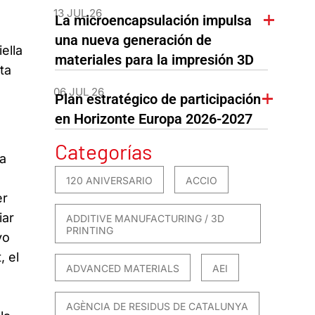
13 JUL 26
La microencapsulación impulsa
una nueva generación de
ella
materiales para la impresión 3D
ta
06 JUL 26
Plan estratégico de participación
en Horizonte Europa 2026-2027
Categorías
da
120 ANIVERSARIO
ACCIO
er
iar
ADDITIVE MANUFACTURING / 3D
PRINTING
yo
, el
ADVANCED MATERIALS
AEI
AGÈNCIA DE RESIDUS DE CATALUNYA