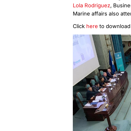
Lola Rodriguez
, Busin
Marine affairs also att
Click
here
to download 