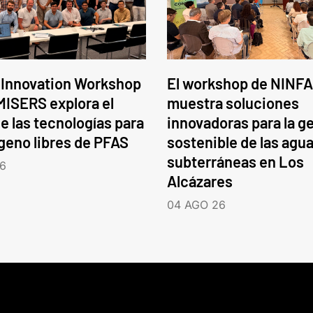
 Innovation Workshop
El workshop de NINFA
ISERS explora el
muestra soluciones
e las tecnologías para
innovadoras para la g
ógeno libres de PFAS
sostenible de las agu
subterráneas en Los
6
Alcázares
04 AGO 26