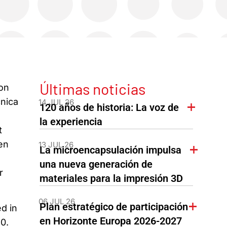
Últimas noticias
on
cnica
14 JUL 26
120 años de historia: La voz de
la experiencia
t
en
13 JUL 26
La microencapsulación impulsa
una nueva generación de
r
materiales para la impresión 3D
06 JUL 26
Plan estratégico de participación
ed in
en Horizonte Europa 2026-2027
0.