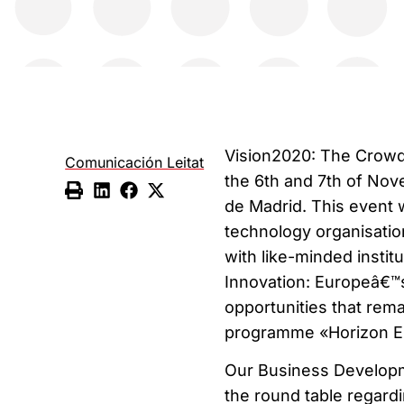
Vision2020: The Crowd
Comunicación Leitat
the 6th and 7th of Nov
de Madrid. This event 
technology organisatio
with like-minded instit
Innovation: Europeâ€™s
opportunities that re
programme «Horizon E
Our Business Developm
the round table regardi