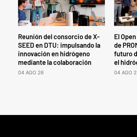
Reunión del consorcio de X-
El Open
SEED en DTU: impulsando la
de PROM
innovación en hidrógeno
futuro d
mediante la colaboración
el hidr
04 AGO 26
04 AGO 2