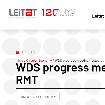
Leitat
11 FEB 15
Inicio
/
Circular Economy
/
WDS progress meeting hosted by
WDS progress me
RMT
CIRCULAR ECONOMY