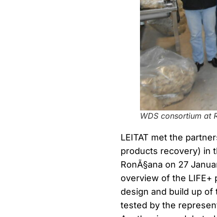
WDS consortium at RM
LEITAT met the partner
products recovery) in 
RonÃ§ana on 27 January
overview of the LIFE+ p
design and build up of
tested by the represent