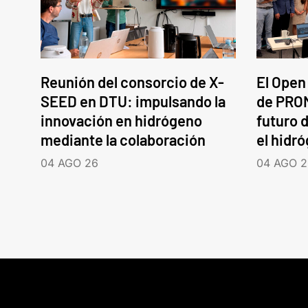
Reunión del consorcio de X-
El Open
SEED en DTU: impulsando la
de PROM
innovación en hidrógeno
futuro d
mediante la colaboración
el hidr
04 AGO 26
04 AGO 2