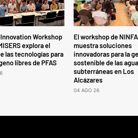
 Innovation Workshop
El workshop de NINFA
ISERS explora el
muestra soluciones
e las tecnologías para
innovadoras para la g
ógeno libres de PFAS
sostenible de las agu
subterráneas en Los
6
Alcázares
04 AGO 26