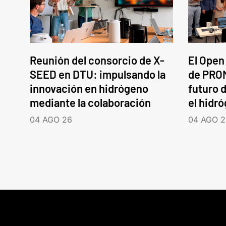
Reunión del consorcio de X-
El Open
SEED en DTU: impulsando la
de PROM
innovación en hidrógeno
futuro d
mediante la colaboración
el hidr
04 AGO 26
04 AGO 2