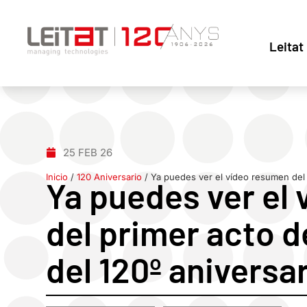
Leitat
25 FEB 26
Inicio
/
120 Aniversario
/
Ya puedes ver el vídeo resumen del p
Ya puedes ver el
del primer acto d
del 120º aniversar