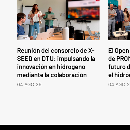
Reunión del consorcio de X-
El Open
SEED en DTU: impulsando la
de PROM
innovación en hidrógeno
futuro d
mediante la colaboración
el hidr
04 AGO 26
04 AGO 2