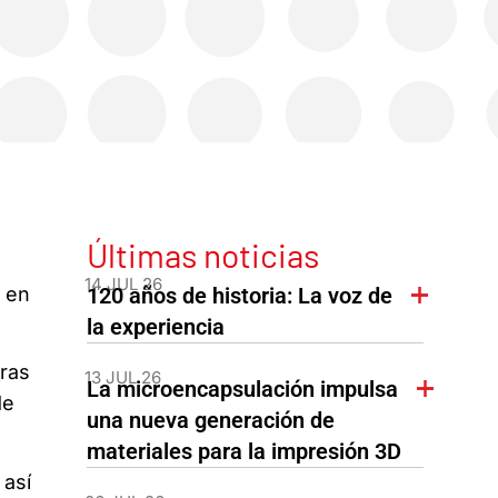
Últimas noticias
14 JUL 26
o en
120 años de historia: La voz de
la experiencia
ras
13 JUL 26
La microencapsulación impulsa
de
una nueva generación de
materiales para la impresión 3D
 así