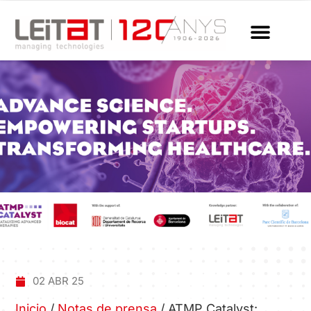
02 ABR 25
Inicio
/
Notas de prensa
/
ATMP Catalyst: