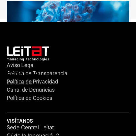
Aviso Legal
HERACLES
Política de Transparencia
Política de Privacidad
23 JUN 26
Canal de Denuncias
Política de Cookies
VISÍTANOS
Sede Central Leitat
C/ de la Innovació, 2